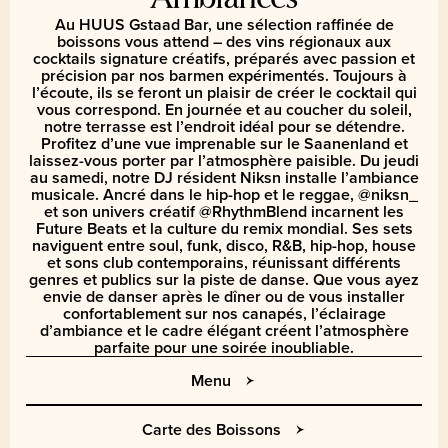
Au HUUS Gstaad Bar, une sélection raffinée de
boissons vous attend – des vins régionaux aux
cocktails signature créatifs, préparés avec passion et
précision par nos barmen expérimentés. Toujours à
l’écoute, ils se feront un plaisir de créer le cocktail qui
vous correspond. En journée et au coucher du soleil,
notre terrasse est l’endroit idéal pour se détendre.
Profitez d’une vue imprenable sur le Saanenland et
laissez-vous porter par l’atmosphère paisible. Du jeudi
au samedi, notre DJ résident Niksn installe l’ambiance
musicale. Ancré dans le hip-hop et le reggae, @niksn_
et son univers créatif @RhythmBlend incarnent les
Future Beats et la culture du remix mondial. Ses sets
naviguent entre soul, funk, disco, R&B, hip-hop, house
et sons club contemporains, réunissant différents
genres et publics sur la piste de danse. Que vous ayez
envie de danser après le dîner ou de vous installer
confortablement sur nos canapés, l’éclairage
d’ambiance et le cadre élégant créent l’atmosphère
parfaite pour une soirée inoubliable.
Menu
Carte des Boissons