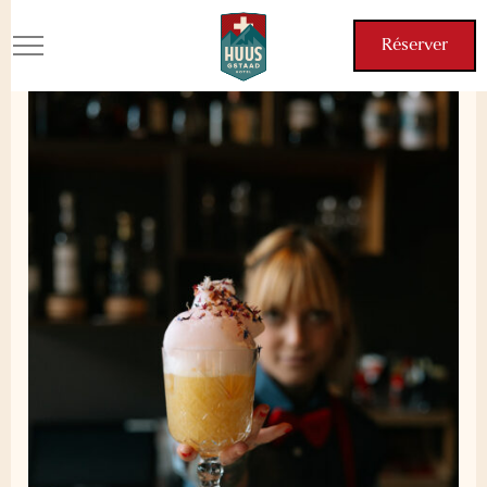
Bar & Terrasse
Réserver
Réserver
Plongez dans une atmosphère détendue et confortable,
idéale pour savourer un verre entre proches ou pour vous
relaxer après une journée de travail à distance ou
d'exploration. Au HUUS Gstaad, le bar, le lobby et la
terrasse sont des espaces sociaux où les connexions se
font naturellement. Que ce soit entre amis, en famille, ou en
solo, notre cadre chaleureux favorise les échanges et les
nouvelles rencontres.
Réserver
Réserver