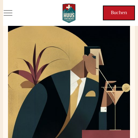
Bar & Terrasse
Buchen
Buchen
Tauchen Sie ein in eine entspannte und komfortable
Atmosphäre – ideal, um einen Drink mit Ihren Liebsten zu
genießen oder sich nach einem Tag voller Entdeckungen
zurückzuziehen. Im HUUS Gstaad sind die Bar, die Lobby
und die Terrasse als offene Bereiche gestaltet, in denen
jeder für sich sein kann, aber auch die Möglichkeit hat,
neue Kontakte zu knüpfen. Ob Sie sich mit Freunden
treffen, Zeit mit der Familie verbringen oder einfach für sich
selbst sein möchten – unsere einladenden Bereiche bieten
die perfekte Umgebung für jede Stimmung.
Buchen
Buchen