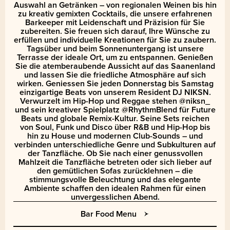
Auswahl an Getränken – von regionalen Weinen bis hin
zu kreativ gemixten Cocktails, die unsere erfahrenen
Barkeeper mit Leidenschaft und Präzision für Sie
zubereiten. Sie freuen sich darauf, Ihre Wünsche zu
erfüllen und individuelle Kreationen für Sie zu zaubern.
Tagsüber und beim Sonnenuntergang ist unsere
Terrasse der ideale Ort, um zu entspannen. Genießen
Sie die atemberaubende Aussicht auf das Saanenland
und lassen Sie die friedliche Atmosphäre auf sich
wirken. Geniessen Sie jeden Donnerstag bis Samstag
einzigartige Beats von unserem Resident DJ NIKSN.
Verwurzelt im Hip-Hop und Reggae stehen @niksn_
und sein kreativer Spielplatz @RhythmBlend für Future
Beats und globale Remix-Kultur. Seine Sets reichen
von Soul, Funk und Disco über R&B und Hip-Hop bis
hin zu House und modernen Club-Sounds – und
verbinden unterschiedliche Genre und Subkulturen auf
der Tanzfläche. Ob Sie nach einer genussvollen
Mahlzeit die Tanzfläche betreten oder sich lieber auf
den gemütlichen Sofas zurücklehnen – die
stimmungsvolle Beleuchtung und das elegante
Ambiente schaffen den idealen Rahmen für einen
unvergesslichen Abend.
Bar Food Menu