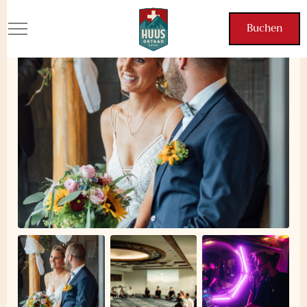
Private Veranstaltungen
Buchen
Buchen
Feiern Sie besondere Momente im HUUS Gstaad.
Vielseitige Veranstaltungsräume und ein atemberaubendes
Alpenpanorama für unvergessliche Erlebnisse.
Buchen
Buchen